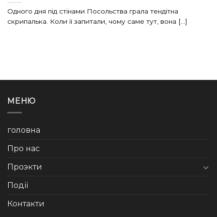
Одного дня під стінами Посольства грала тендітна
скрипалька. Коли її запитали, чому саме тут, вона [...]
МЕНЮ
головна
Про нас
Проэкти
Події
Контакти