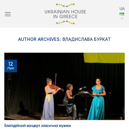
Skip
UA
to
content
AUTHOR ARCHIVES:
ВЛАДИСЛАВА БУРКАТ
12
Лип
Благодійний концерт класичної музики