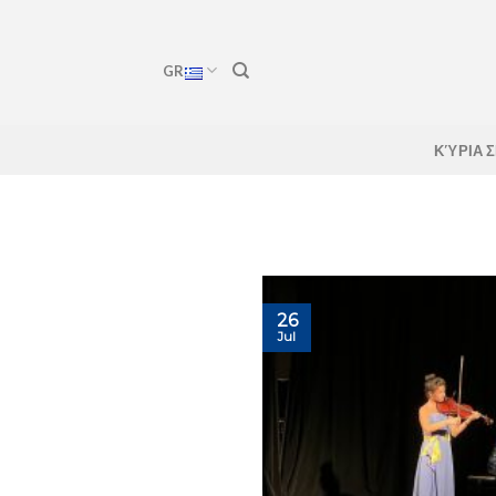
Skip
to
content
GR
ΚΎΡΙΑ 
26
Jul