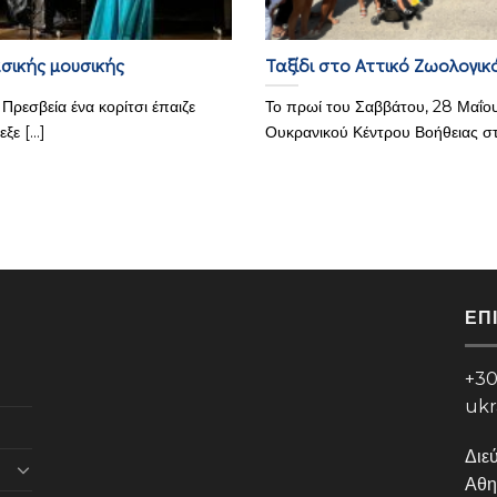
σικής μουσικής
Ταξίδι στο Αττικό Ζωολογι
Πρεσβεία ένα κορίτσι έπαιζε
Το πρωί του Σαββάτου, 28 Μαΐου
ε [...]
Ουκρανικού Κέντρου Βοήθειας στη
ΕΠ
+30
ukr
Διε
Αθη