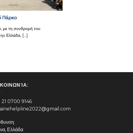
κό Πάρκο
, με τη συνδρομή του
ν Ελλάδα, [...]
ΙΚΟΙΝΩΝΊΑ:
 21 0700 9146
ainehelpline2022@gmail.com
ύθυνση:
να, Ελλάδα